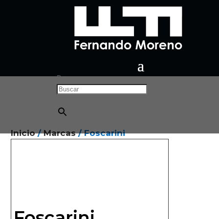
Buscar
×
Inicio
/
Marcas
/ Foscarini
Foscarini