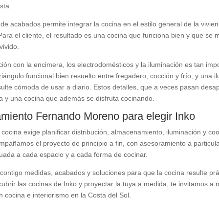
sta.
de acabados permite integrar la cocina en el estilo general de la vivie
ara el cliente, el resultado es una cocina que funciona bien y que se m
vivido.
ión con la encimera, los electrodomésticos y la iluminación es tan im
triángulo funcional bien resuelto entre fregadero, cocción y frío, y un
sulte cómoda de usar a diario. Estos detalles, que a veces pasan desap
ta y una cocina que además se disfruta cocinando.
miento Fernando Moreno para elegir Inko
cocina exige planificar distribución, almacenamiento, iluminación y c
añamos el proyecto de principio a fin, con asesoramiento a particulares
uada a cada espacio y a cada forma de cocinar.
ontigo medidas, acabados y soluciones para que la cocina resulte prác
ubrir las cocinas de Inko y proyectar la tuya a medida, te invitamos 
n cocina e interiorismo en la Costa del Sol.