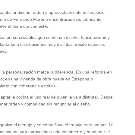
e combinar diseño, orden y aprovechamiento del espacio
wroom de Fernando Moreno encontrarás este fabricante
e el día a día con estilo.
tas personalizables que combinan diseño, funcionalidad y
aptarse a distribuciones muy distintas, desde espacios
eva.
 la personalización marca la diferencia. En una reforma en
ado; en una vivienda de obra nueva en Estepona o
ierto con coherencia estética.
ar la cocina al uso real de quien la va a disfrutar. Desde
anar orden y comodidad sin renunciar al diseño.
aniza el menaje y en cómo fluye el trabajo entre zonas. La
es pensadas para aprovechar cada centímetro y mantener el