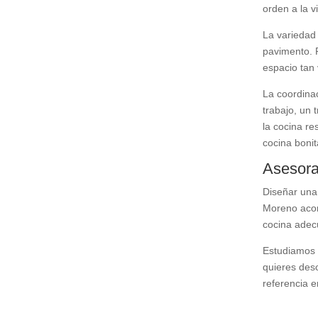
orden a la vi
La variedad 
pavimento. P
espacio tan 
La coordinac
trabajo, un 
la cocina re
cocina boni
Asesora
Diseñar una 
Moreno acomp
cocina adec
Estudiamos c
quieres desc
referencia e