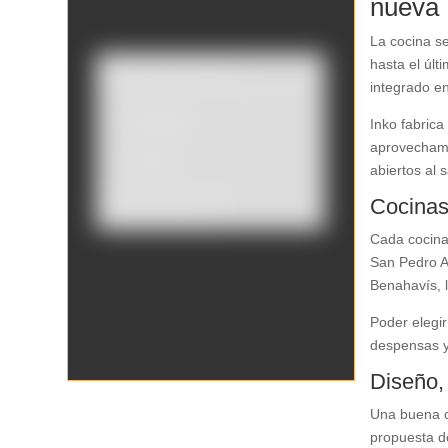
nueva
La cocina se
hasta el úl
integrado en
Catálogo
Inko fabric
aprovechamie
Tienda
abiertos al
Cocinas
Borrar filtros
Cada cocina 
San Pedro Al
Benahavís, l
Poder elegir
despensas y 
Diseño,
Una buena c
propuesta de