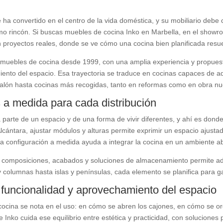
 ha convertido en el centro de la vida doméstica, y su mobiliario deb
timo rincón. Si buscas muebles de cocina Inko en Marbella, en el sho
 proyectos reales, donde se ve cómo una cocina bien planificada resuelv
a muebles de cocina desde 1999, con una amplia experiencia y propues
nto del espacio. Esa trayectoria se traduce en cocinas capaces de ad
 salón hasta cocinas más recogidas, tanto en reformas como en obra nu
 a medida para cada distribución
parte de un espacio y de una forma de vivir diferentes, y ahí es donde
cántara, ajustar módulos y alturas permite exprimir un espacio ajust
a configuración a medida ayuda a integrar la cocina en un ambiente ab
 composiciones, acabados y soluciones de almacenamiento permite adapt
columnas hasta islas y penínsulas, cada elemento se planifica para g
 funcionalidad y aprovechamiento del espacio
ocina se nota en el uso: en cómo se abren los cajones, en cómo se org
 Inko cuida ese equilibrio entre estética y practicidad, con solucion