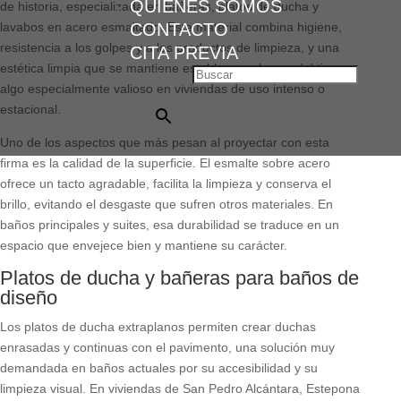
QUIENES SOMOS
de historia, especializada en bañeras, platos de ducha y
lavabos en acero esmaltado. Este material combina higiene,
CONTACTO
resistencia a los golpes y a los productos de limpieza, y una
CITA PREVIA
estética limpia que se mantiene estable con el paso del tiempo,
Buscar
algo especialmente valioso en viviendas de uso intenso o
×
estacional.
Uno de los aspectos que más pesan al proyectar con esta
firma es la calidad de la superficie. El esmalte sobre acero
ofrece un tacto agradable, facilita la limpieza y conserva el
brillo, evitando el desgaste que sufren otros materiales. En
baños principales y suites, esa durabilidad se traduce en un
espacio que envejece bien y mantiene su carácter.
Platos de ducha y bañeras para baños de
diseño
Los platos de ducha extraplanos permiten crear duchas
enrasadas y continuas con el pavimento, una solución muy
demandada en baños actuales por su accesibilidad y su
limpieza visual. En viviendas de San Pedro Alcántara, Estepona