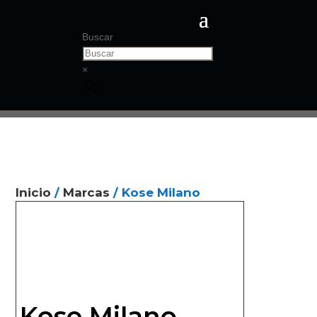
Buscar
×
Inicio
/
Marcas
/ Kose Milano
Kose Milano