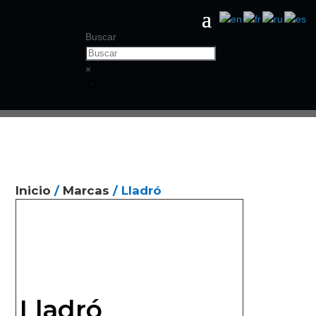
Buscar
×
Inicio
/
Marcas
/ Lladró
Lladró