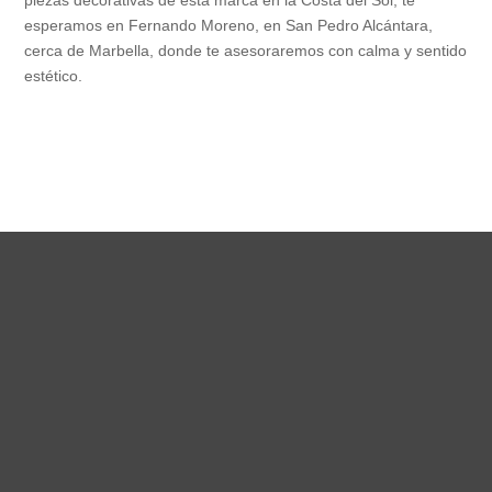
piezas decorativas de esta marca en la Costa del Sol, te
esperamos en Fernando Moreno, en San Pedro Alcántara,
cerca de Marbella, donde te asesoraremos con calma y sentido
estético.