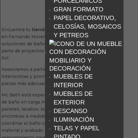
PORCELÁNICOS
GRAN FORMATO
PAPEL DECORATIVO,
CELOSÍAS, MOSAICOS
Encuentra tu
tienda Mc Bath en Marbella
Y PETREOS
en Fernando Moreno, donde las
soluciones de baño de la marca forman
parte de proyectos reales en la Costa del
Sol.
MOBILIARIO Y
DECORACIÓN
Asesoramos a particulares, arquitectos,
MUEBLES DE
interioristas y promotores para elegir las
piezas más adecuadas a cada baño.
INTERIOR
MUEBLES DE
Mc Bath está especializada en soluciones
EXTERIOR
de baño en carga mineral: platos de ducha,
paneles, lavabos, bañeras, muebles y
DESCANSO
encimeras a medida que permiten
ILUMINACIÓN
coordinar el baño con continuidad de
TELAS Y PAPEL
material y acabado. Descúbrela con
PINTADO
asesoramiento personalizado.