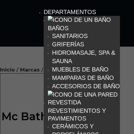
DEPARTAMENTOS
BAÑOS
SANITARIOS
GRIFERÍAS
HIDROMASAJE, SPA &
SAUNA
MUEBLES DE BAÑO
Inicio
/
Marcas
/ Mc Bath Kronos
MAMPARAS DE BAÑO
ACCESORIOS DE BAÑO
REVESTIMIENTOS Y
Mc Bath Kronos
PAVIMENTOS
CERÁMICOS Y