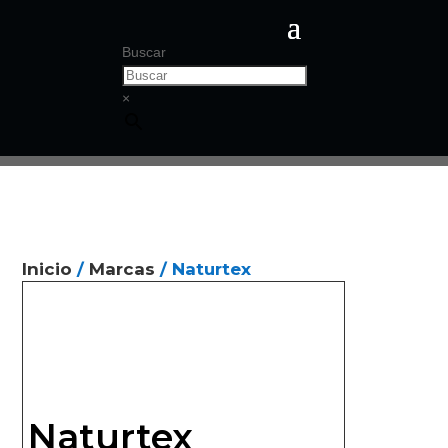
Buscar
×
Inicio
/
Marcas
/ Naturtex
Naturtex