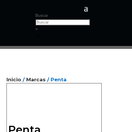
Buscar
×
Inicio
/
Marcas
/ Penta
Penta