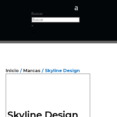
Buscar
×
Inicio
/
Marcas
/ Skyline Design
Skyline Design