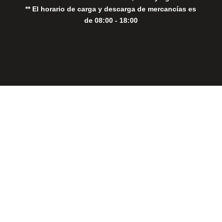
** El horario de carga y descarga de mercancías es
de 08:00 - 18:00
Close
this
modul
THE PERFECT