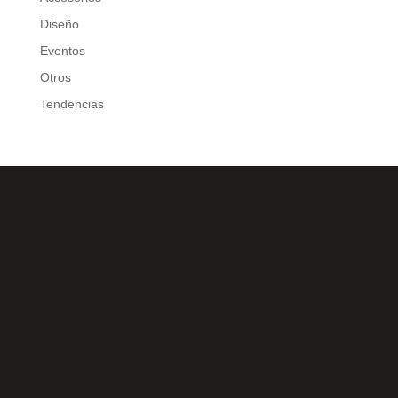
Diseño
Eventos
Otros
Tendencias
C/Gorrión s/n, San Pedro de Alcántara (Marbella) 29670,
España