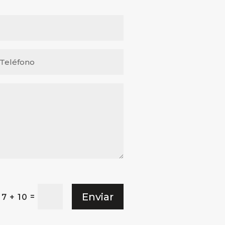
Enviar
=
7 + 10