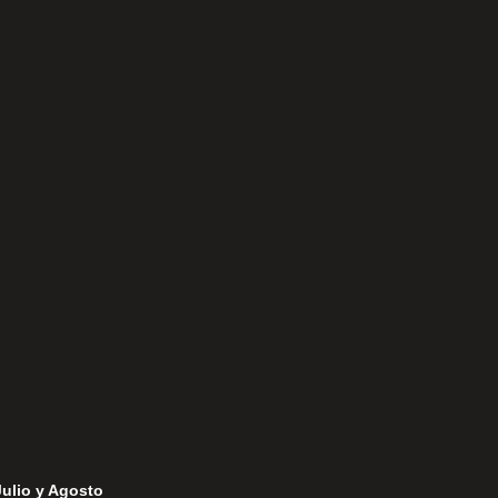
Aviso Legal
Política de Privacidad
Política de Cookies
Julio y Agosto