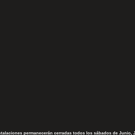
(+34) 952 78 00 06
Lunes a Viernes
fo@fernandomoreno.es
Seguir
Sábados
Seguir
stalaciones permanecerán cerradas todos los sábados de Junio, 