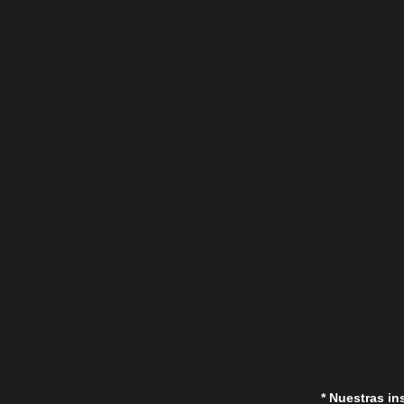
C/Gorrión s/n, San Pedro de Alcántara
(Marbella) 29670, España
in
* Nuestras in