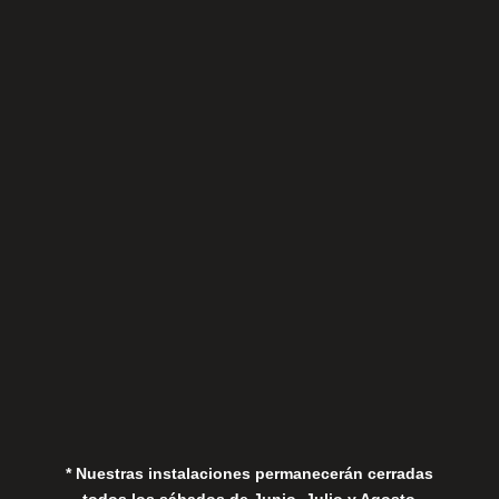
Sábados
Aviso Legal
Política de Privacidad
Política de Cookies
* Nuestras instalaciones permanecerán cerradas
todos los sábados de Junio, Julio y Agosto