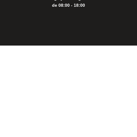
de 08:00 - 18:00
Close
this
modul
THE PERFECT