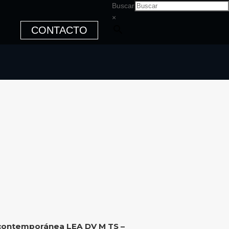
Buscar
×
CONTACTO
contemporánea LEA DV M TS –