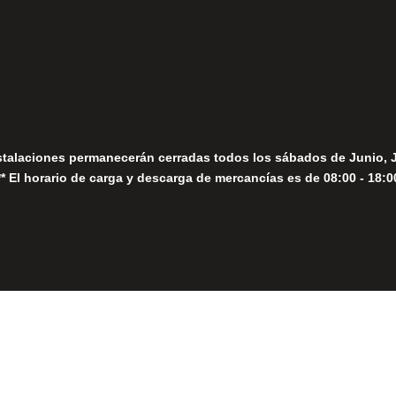
Seguir
Sábados
Seguir
stalaciones permanecerán cerradas todos los sábados de Junio, 
** El horario de carga y descarga de mercancías es de 08:00 - 18:0
Close
this
module