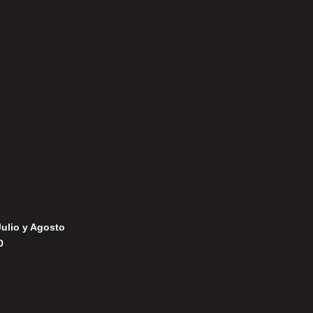
Aviso Legal
Política de Privacidad
Política de Cookies
Julio y Agosto
0