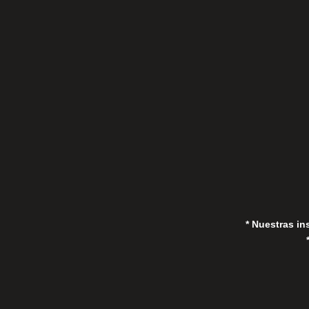
C/Gorrión s/n, San Pedro de Alcántara
(Marbella) 29670, España
in
* Nuestras in