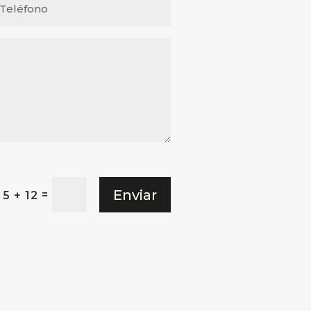
Enviar
=
5 + 12