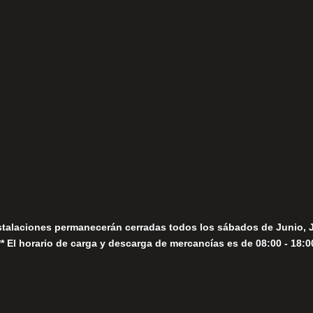
(+34) 952 78 00 06
Lunes a Viernes
fo@fernandomoreno.es
Seguir
Sábados
Seguir
stalaciones permanecerán cerradas todos los sábados de Junio, 
** El horario de carga y descarga de mercancías es de 08:00 - 18:0