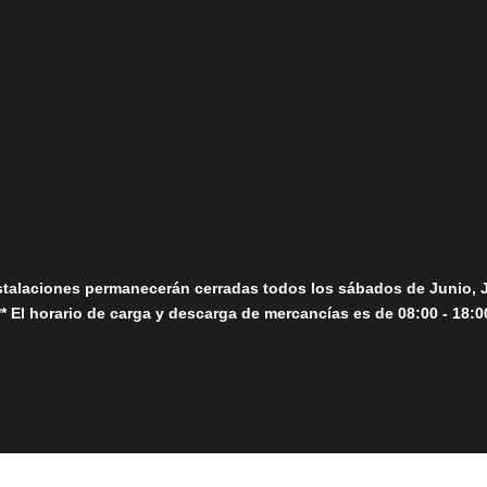
fo@fernandomoreno.es
Seguir
Sábados
Seguir
stalaciones permanecerán cerradas todos los sábados de Junio, 
** El horario de carga y descarga de mercancías es de 08:00 - 18:0
Close
this