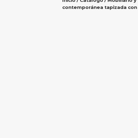
Inicio
/
Catálogo
/
Mobiliario y
contemporánea tapizada con