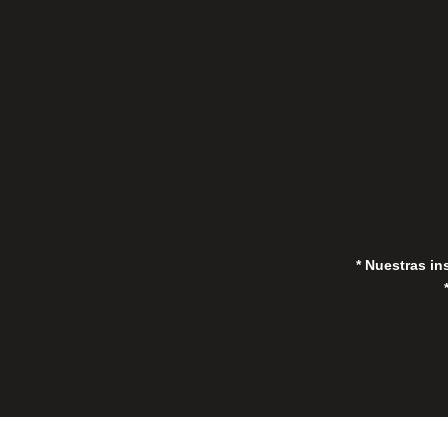
(Marbella) 29670, España
in
* Nuestras in