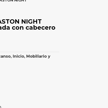
 ASTON NIGHT
 ASTON NIGHT
ada con cabecero
canso
,
Inicio
,
Mobiliario y
e.