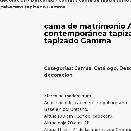
 decoración
/
Descanso
/
Camas
/ cama de matrimonio
 cabecero tapizado Gamma
cama de matrimonio
contemporánea tapiz
tapizado Gamma
Categorías:
Camas
,
Catálogo
,
Des
decoración
Marco de madera duro.
Acolchado del cabecero en poliuretano.
Base en poliuretano.
Altura 100 cm – 39″ del cabecero.
Altura baja 28 cm – 11″.
Altura 11 cm – 4″ de las piernas de Chrom