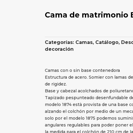
Cama de matrimonio 
Categorías:
Camas
,
Catálogo
,
Des
decoración
Camas con o sin base contenedora
Estructura de acero. Somier con lamas d
de rigidez.
Base y cabezal acolchados de poliuretano
Tapizado pespunteado desenfundable de t
modelo 1874 està provista de una base co
alzando el colchón por medio de un meca
solo por el modelo 1875 podemos suminis
angulares regulables para poder poner el
la medida para el colchón de 210 cm de la