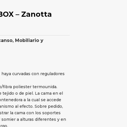
BOX – Zanotta
canso
,
Mobiliario y
e haya curvadas con reguladores
/fibra poliester termounida.
ejido o de piel. La cama en el
ntenedora a la cual se accede
nismo al efecto. Sobre pedido,
trar la cama con los soportes
 somier a alturas diferentes y en
rgo.