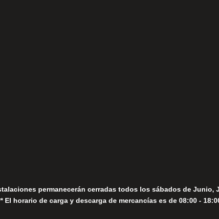
(+34) 952 78 00 06
Lunes a Viernes
fo@fernandomoreno.es
Seguir
Sábados
Seguir
stalaciones permanecerán cerradas todos los sábados de Junio, 
** El horario de carga y descarga de mercancías es de 08:00 - 18:0