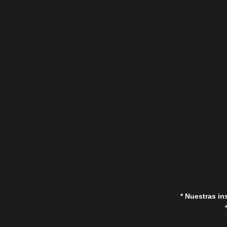
C/Gorrión s/n, San Pedro de Alcántara
(Marbella) 29670, España
in
* Nuestras in