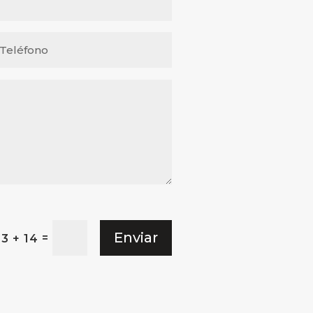
Enviar
=
3 + 14