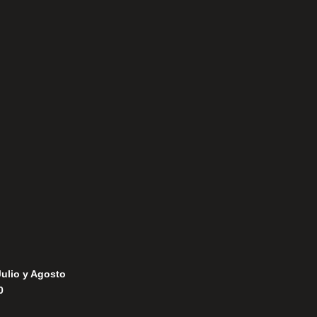
Aviso Legal
Política de Privacidad
Política de Cookies
Julio y Agosto
0