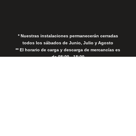
Política de Privacidad
Política de Cookies
* Nuestras instalaciones permanecerán cerradas
todos los sábados de Junio, Julio y Agosto
** El horario de carga y descarga de mercancías es
de 08:00 - 18:00
Close
this
modul