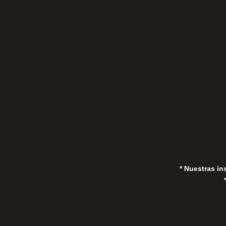
C/Gorrión s/n, San Pedro de Alcántara
(Marbella) 29670, España
in
* Nuestras in