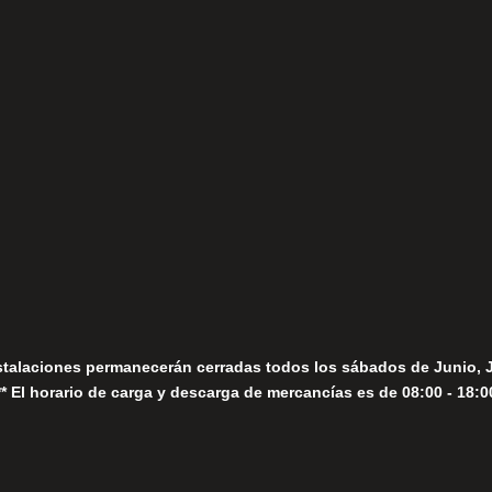
(+34) 952 78 00 06
Lunes a Viernes
fo@fernandomoreno.es
Seguir
Sábados
Seguir
stalaciones permanecerán cerradas todos los sábados de Junio, 
** El horario de carga y descarga de mercancías es de 08:00 - 18:0