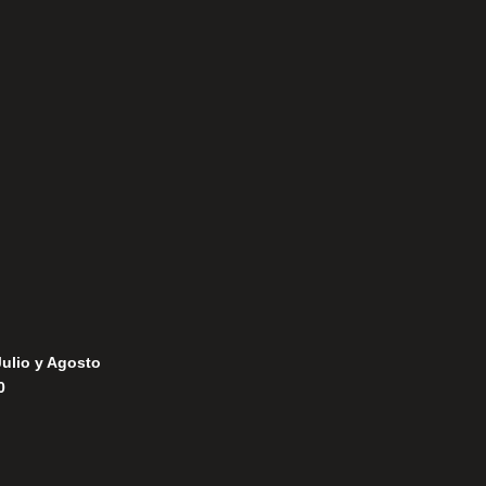
Aviso Legal
Política de Privacidad
Política de Cookies
Julio y Agosto
0