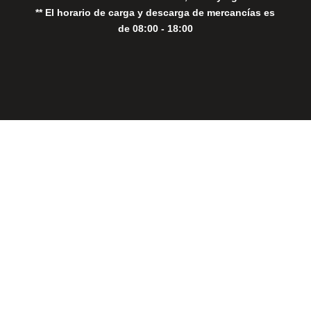
** El horario de carga y descarga de mercancías es
de 08:00 - 18:00
Close
this
modul
THE PERFECT