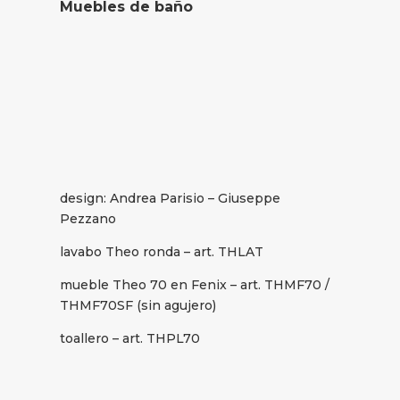
Muebles de baño
design: Andrea Parisio – Giuseppe
Pezzano
lavabo Theo ronda – art. THLAT
mueble Theo 70 en Fenix – art. THMF70 /
THMF70SF (sin agujero)
toallero – art. THPL70