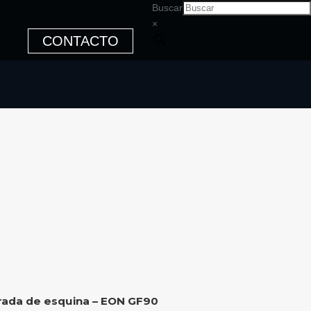
Buscar
×
CONTACTO
drada de esquina – EON GF90