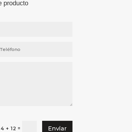
e producto
Enviar
=
4 + 12