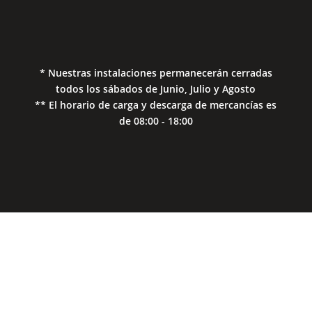
Política de Privacidad
Política de Cookies
* Nuestras instalaciones permanecerán cerradas
todos los sábados de Junio, Julio y Agosto
** El horario de carga y descarga de mercancías es
de 08:00 - 18:00
Close
this
modul