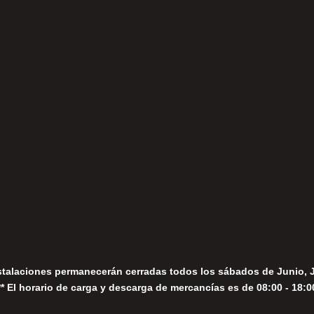
(+34) 952 78 00 06
Lunes a Viernes
fo@fernandomoreno.es
Seguir
Sábados
Seguir
stalaciones permanecerán cerradas todos los sábados de Junio, 
** El horario de carga y descarga de mercancías es de 08:00 - 18:0