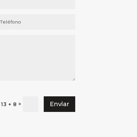
Enviar
=
13 + 8