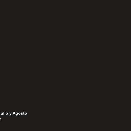
Aviso Legal
Política de Privacidad
Política de Cookies
Julio y Agosto
0