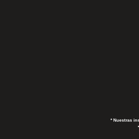
C/Gorrión s/n, San Pedro de Alcántara
(Marbella) 29670, España
in
* Nuestras in