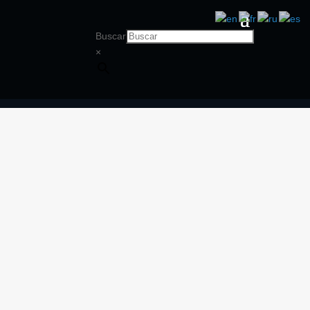
Buscar
×