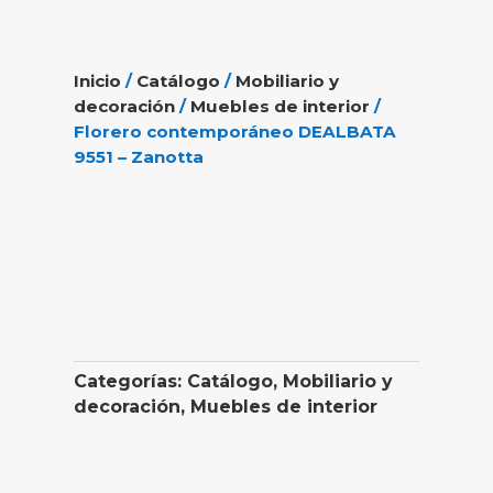
Inicio
/
Catálogo
/
Mobiliario y
decoración
/
Muebles de interior
/
Florero contemporáneo DEALBATA
9551 – Zanotta
Categorías:
Catálogo
,
Mobiliario y
decoración
,
Muebles de interior