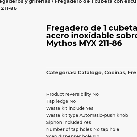
egaderos y griferías
/ Fregadero de 1 cubeta con escur
 211-86
Fregadero de 1 cubeta
acero inoxidable sobr
Mythos MYX 211-86
Categorías:
Catálogo
,
Cocinas
,
Fre
Product reversibility No
Tap ledge No
Waste kit include Yes
Waste kit type Automatic-push knob
Siphon included Yes
Number of tap holes No tap hole
Soap dispenser hole No