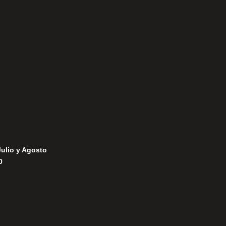
Aviso Legal
Política de Privacidad
Política de Cookies
Julio y Agosto
0