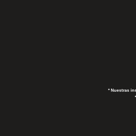
C/Gorrión s/n, San Pedro de Alcántara
(Marbella) 29670, España
in
* Nuestras in