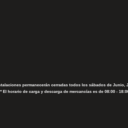
(+34) 952 78 00 06
Lunes a Viernes
fo@fernandomoreno.es
Seguir
Sábados
Seguir
stalaciones permanecerán cerradas todos los sábados de Junio, 
** El horario de carga y descarga de mercancías es de 08:00 - 18:0