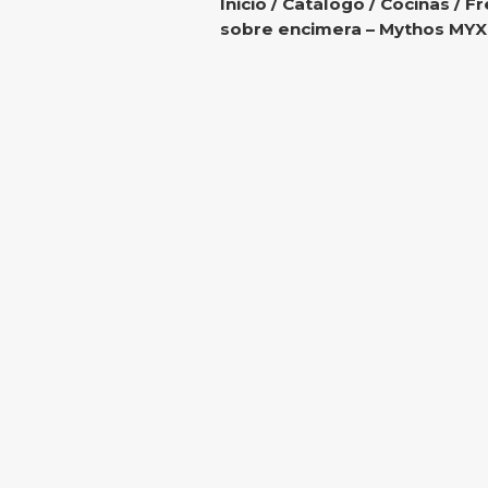
Inicio
/
Catálogo
/
Cocinas
/
Fr
sobre encimera – Mythos MYX