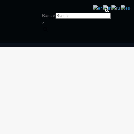
Buscar
×