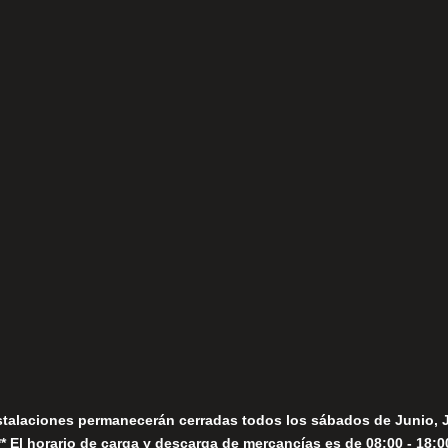
(+34) 952 78 00 06
Lunes a Viernes
fo@fernandomoreno.es
Seguir
Sábados
Seguir
stalaciones permanecerán cerradas todos los sábados de Junio, 
** El horario de carga y descarga de mercancías es de 08:00 - 18:0