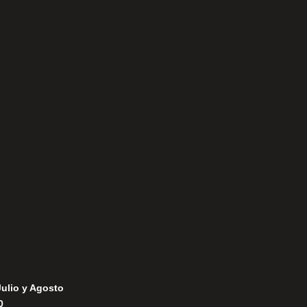
Aviso Legal
Política de Privacidad
Política de Cookies
Julio y Agosto
0