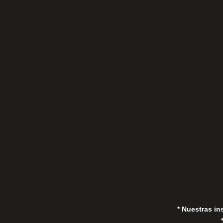
C/Gorrión s/n, San Pedro de Alcántara
(Marbella) 29670, España
in
* Nuestras in