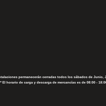
(+34) 952 78 00 06
Lunes a Viernes
fo@fernandomoreno.es
Seguir
Sábados
Seguir
stalaciones permanecerán cerradas todos los sábados de Junio, 
** El horario de carga y descarga de mercancías es de 08:00 - 18:0