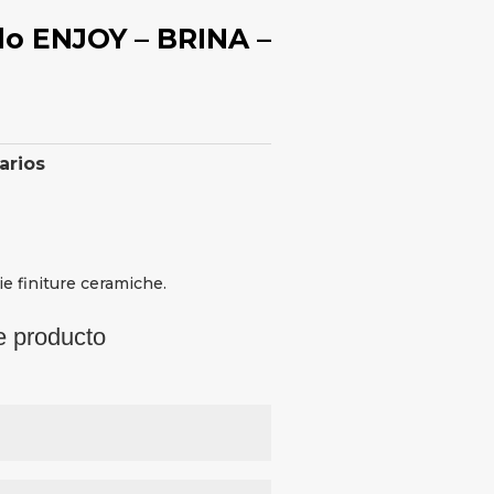
o ENJOY – BRINA –
arios
ie finiture ceramiche.
e producto