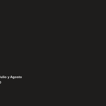
Aviso Legal
Política de Privacidad
Política de Cookies
Julio y Agosto
0