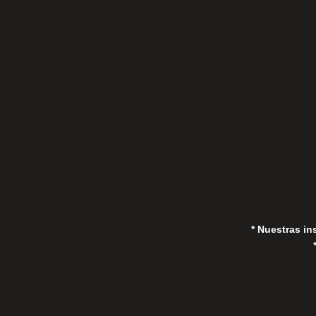
C/Gorrión s/n, San Pedro de Alcántara
(Marbella) 29670, España
in
* Nuestras in