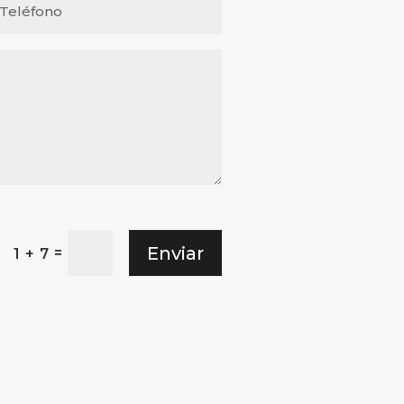
Enviar
=
1 + 7