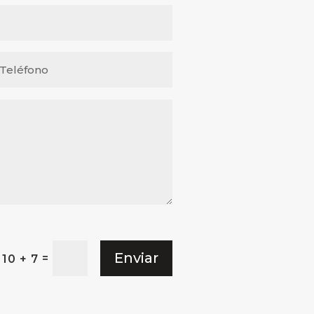
Enviar
=
10 + 7