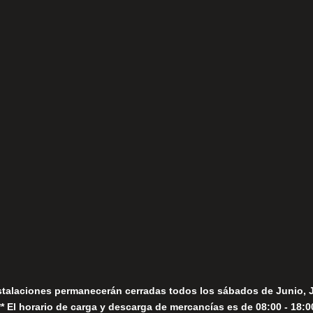
(+34) 952 78 00 06
Lunes a Viernes
fo@fernandomoreno.es
Seguir
Sábados
Seguir
stalaciones permanecerán cerradas todos los sábados de Junio, 
** El horario de carga y descarga de mercancías es de 08:00 - 18:0