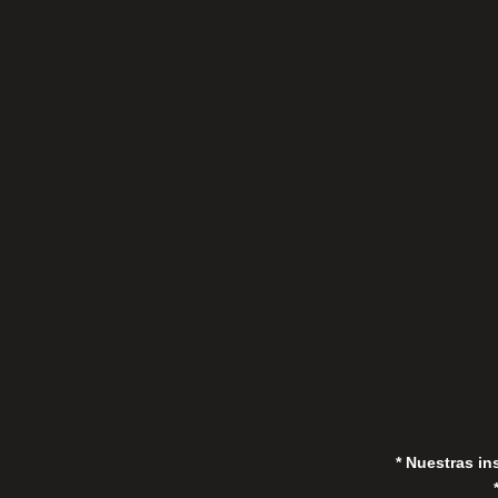
C/Gorrión s/n, San Pedro de Alcántara
(Marbella) 29670, España
in
* Nuestras in