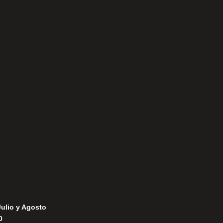
Aviso Legal
Política de Privacidad
Política de Cookies
Julio y Agosto
0