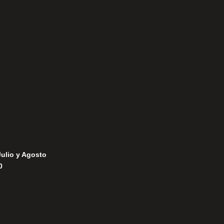
Aviso Legal
Política de Privacidad
Política de Cookies
Julio y Agosto
0