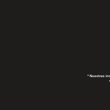
C/Gorrión s/n, San Pedro de Alcántara
(Marbella) 29670, España
in
* Nuestras in