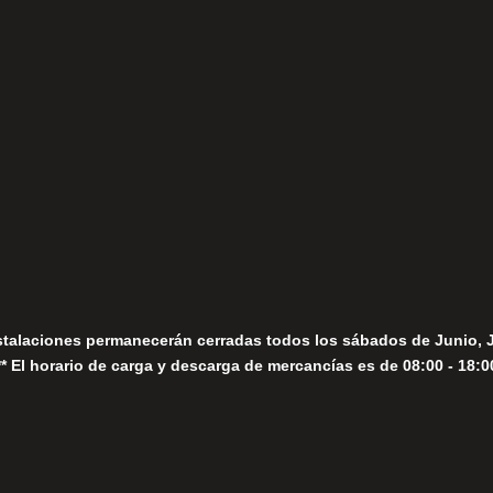
(+34) 952 78 00 06
Lunes a Viernes
fo@fernandomoreno.es
Seguir
Sábados
Seguir
stalaciones permanecerán cerradas todos los sábados de Junio, 
** El horario de carga y descarga de mercancías es de 08:00 - 18:0