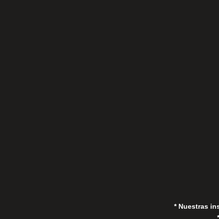
C/Gorrión s/n, San Pedro de Alcántara
(Marbella) 29670, España
in
* Nuestras in