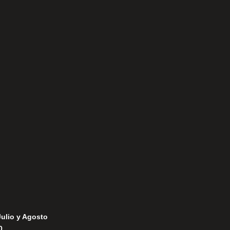
Aviso Legal
Política de Privacidad
Política de Cookies
Julio y Agosto
0