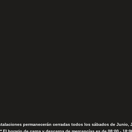
(+34) 952 78 00 06
Lunes a Viernes
fo@fernandomoreno.es
Seguir
Sábados
Seguir
stalaciones permanecerán cerradas todos los sábados de Junio, 
** El horario de carga y descarga de mercancías es de 08:00 - 18:0