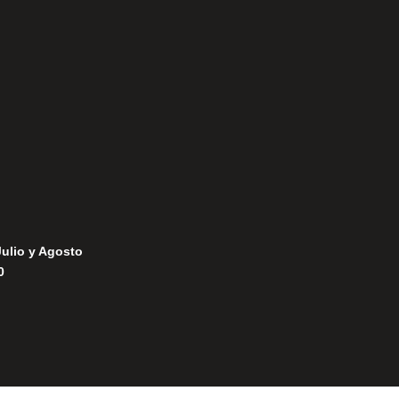
Aviso Legal
Política de Privacidad
Política de Cookies
Julio y Agosto
0