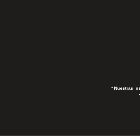
C/Gorrión s/n, San Pedro de Alcántara
(Marbella) 29670, España
in
* Nuestras in