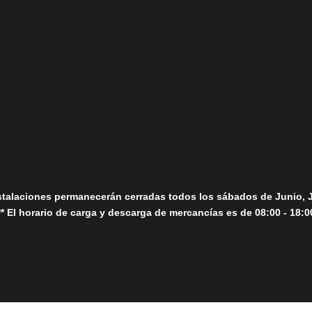
(+34) 952 78 00 06
Lunes a Viernes
fo@fernandomoreno.es
Seguir
Sábados
Seguir
stalaciones permanecerán cerradas todos los sábados de Junio, 
** El horario de carga y descarga de mercancías es de 08:00 - 18:0
Close