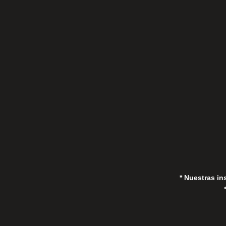
C/Gorrión s/n, San Pedro de Alcántara
(Marbella) 29670, España
in
* Nuestras in