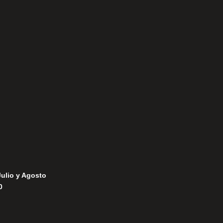
Aviso Legal
Política de Privacidad
Política de Cookies
Julio y Agosto
0