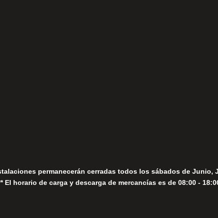
(+34) 952 78 00 06
Lunes a Viernes
fo@fernandomoreno.es
Seguir
Sábados
Seguir
stalaciones permanecerán cerradas todos los sábados de Junio, 
** El horario de carga y descarga de mercancías es de 08:00 - 18:0