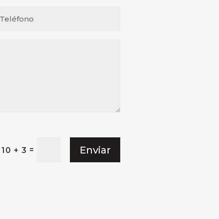
Enviar
=
10 + 3