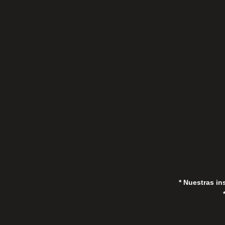
C/Gorrión s/n, San Pedro de Alcántara
(Marbella) 29670, España
in
* Nuestras in