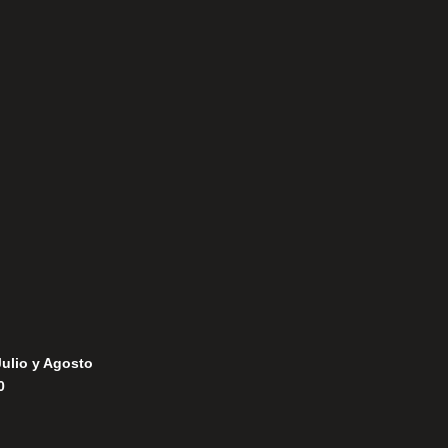
Aviso Legal
Política de Privacidad
Política de Cookies
Julio y Agosto
0