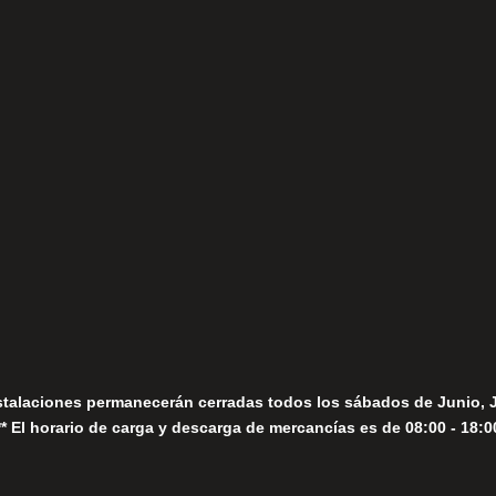
(+34) 952 78 00 06
Lunes a Viernes
fo@fernandomoreno.es
Seguir
Sábados
Seguir
stalaciones permanecerán cerradas todos los sábados de Junio, 
** El horario de carga y descarga de mercancías es de 08:00 - 18:0