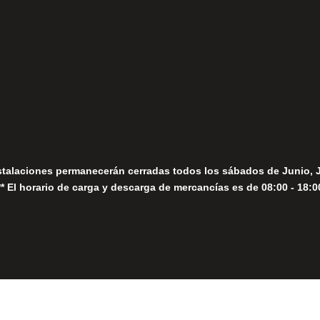
fo@fernandomoreno.es
Seguir
Sábados
Seguir
stalaciones permanecerán cerradas todos los sábados de Junio, 
** El horario de carga y descarga de mercancías es de 08:00 - 18:0
Close
this
module