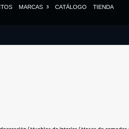
CTOS
MARCAS
CATÁLOGO
TIENDA
 decoración
/
Muebles de interior
/
Mesas de comedor