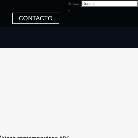
Buscar
×
CONTACTO
/ Mesa contemporánea ARC –