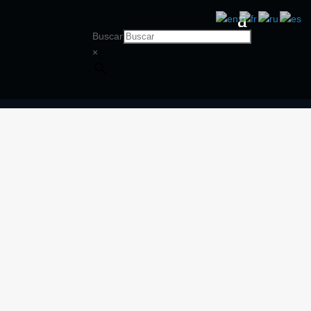
Buscar
×