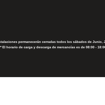
Seguir
Sábados
Seguir
stalaciones permanecerán cerradas todos los sábados de Junio, 
** El horario de carga y descarga de mercancías es de 08:00 - 18:0
Close
this
module