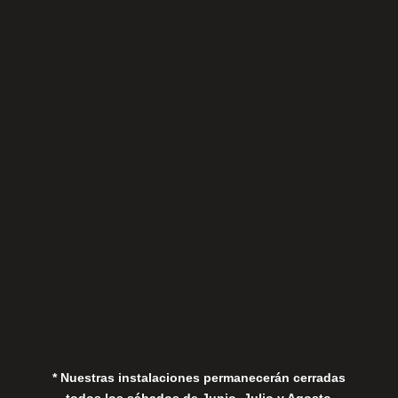
Sábados
Aviso Legal
Política de Privacidad
Política de Cookies
* Nuestras instalaciones permanecerán cerradas
todos los sábados de Junio, Julio y Agosto