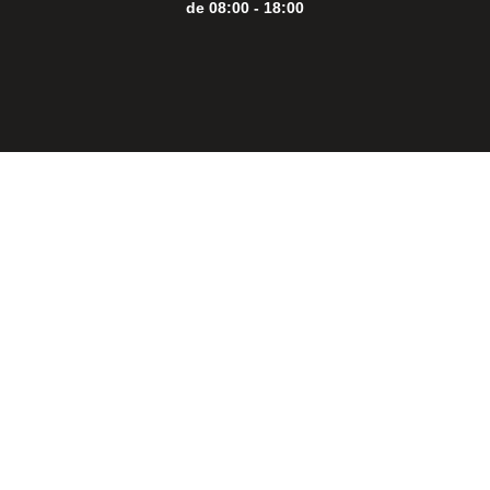
de 08:00 - 18:00
Close
this
modul
THE PERFECT
BBQ