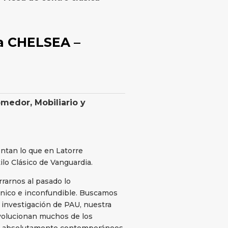
ca CHELSEA –
omedor
,
Mobiliario y
ntan lo que en Latorre
lo Clásico de Vanguardia.
rarnos al pasado lo
único e inconfundible. Buscamos
e investigación de PAU, nuestra
evolucionan muchos de los
s absolutamente contemporáneos,