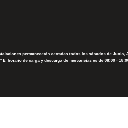
Seguir
Sábados
Seguir
stalaciones permanecerán cerradas todos los sábados de Junio, 
** El horario de carga y descarga de mercancías es de 08:00 - 18:0
Close
this
module