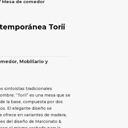
/ Mesa de comedor
temporánea Torii
omedor
,
Mobiliario y
s sintoístas tradicionales
ombre, “Torii” es una mesa que se
” de la base, compuesta por dos
os. El elegante diseño se
e ofrece en variantes de madera,
les del diseño de Marconato &
con el mismo acabado para la