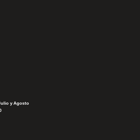
Aviso Legal
Política de Privacidad
Política de Cookies
Julio y Agosto
0