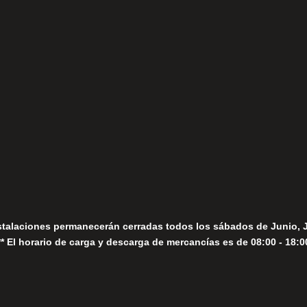
(+34) 952 78 00 06
Lunes a Viernes
fo@fernandomoreno.es
Seguir
Sábados
Seguir
stalaciones permanecerán cerradas todos los sábados de Junio, 
** El horario de carga y descarga de mercancías es de 08:00 - 18:0