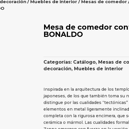
 decoración
/
Muebles de interior
/
Mesas de comedor
DO
Mesa de comedor con
BONALDO
Categorías:
Catálogo
,
Mesas de c
decoración
,
Muebles de interior
Inspirada en la arquitectura de los templo
japoneses, de los que también toma su n
distingue por las cualidades “tectónicas
elementos en metal ligeramente inclinad
completa con la rigurosa encimera, que s
cerámica o mármol. Las cualidades forma
Zappa emergen con fuerza en la versión 