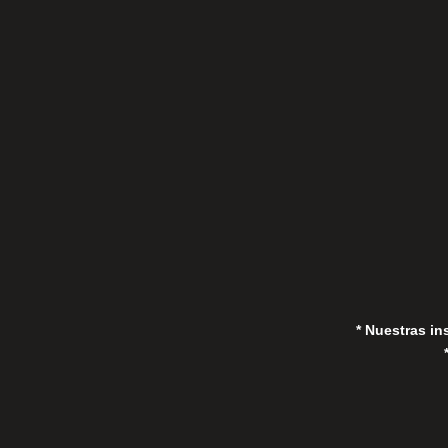
C/Gorrión s/n, San Pedro de Alcántara
(Marbella) 29670, España
in
* Nuestras in