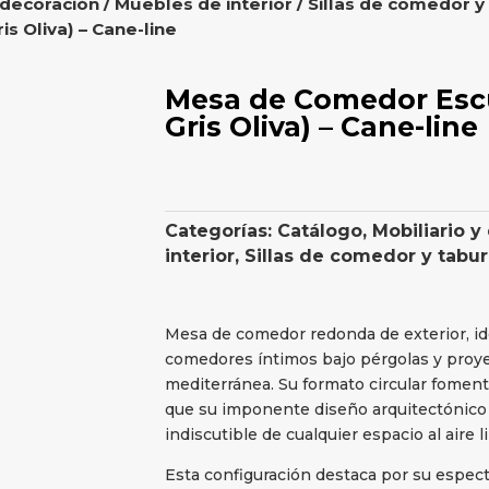
 decoración
/
Muebles de interior
/
Sillas de comedor y
s Oliva) – Cane-line
Mesa de Comedor Escu
Gris Oliva) – Cane-line
Categorías:
Catálogo
,
Mobiliario y
interior
,
Sillas de comedor y tabu
Mesa de comedor redonda de exterior, id
comedores íntimos bajo pérgolas y proyec
mediterránea. Su formato circular fomenta
que su imponente diseño arquitectónico 
indiscutible de cualquier espacio al aire li
Esta configuración destaca por su espec