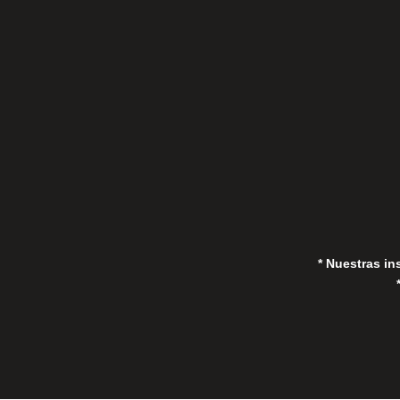
C/Gorrión s/n, San Pedro de Alcántara
(Marbella) 29670, España
in
* Nuestras in