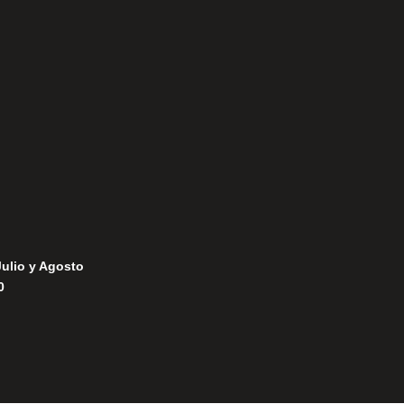
Aviso Legal
Política de Privacidad
Política de Cookies
Julio y Agosto
0