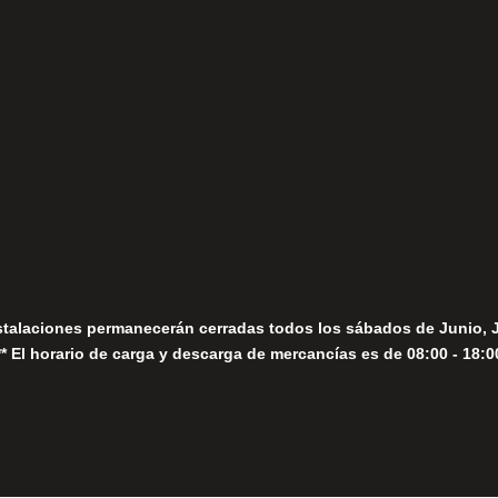
(+34) 952 78 00 06
Lunes a Viernes
fo@fernandomoreno.es
Seguir
Sábados
Seguir
stalaciones permanecerán cerradas todos los sábados de Junio, 
** El horario de carga y descarga de mercancías es de 08:00 - 18:0