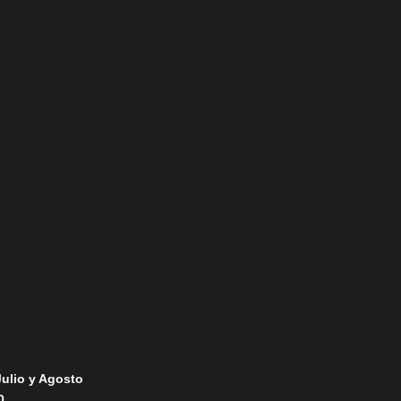
Aviso Legal
Política de Privacidad
Política de Cookies
Julio y Agosto
0