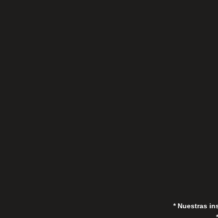
C/Gorrión s/n, San Pedro de Alcántara
(Marbella) 29670, España
in
* Nuestras in