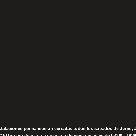
(+34) 952 78 00 06
Lunes a Viernes
fo@fernandomoreno.es
Seguir
Sábados
Seguir
stalaciones permanecerán cerradas todos los sábados de Junio, 
** El horario de carga y descarga de mercancías es de 08:00 - 18:0