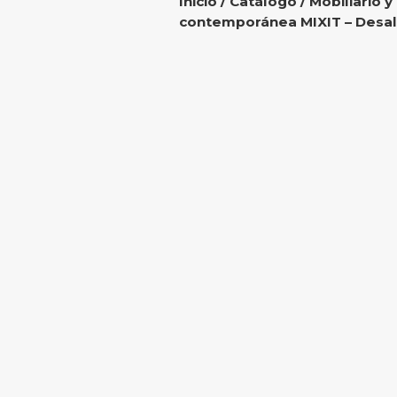
Inicio
/
Catálogo
/
Mobiliario y
contemporánea MIXIT – Desal