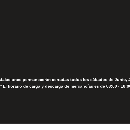
(+34) 952 78 00 06
Lunes a Viernes
fo@fernandomoreno.es
Seguir
Sábados
Seguir
stalaciones permanecerán cerradas todos los sábados de Junio, 
** El horario de carga y descarga de mercancías es de 08:00 - 18:0
Close