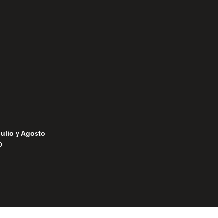
Aviso Legal
Política de Privacidad
Política de Cookies
Julio y Agosto
0