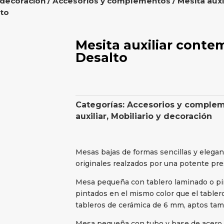
 decoración
/
Accesorios y complementos
/
Mesita auxi
to
Mesita auxiliar conte
Desalto
Categorías:
Accesorios y comple
auxiliar
,
Mobiliario y decoración
Mesas bajas de formas sencillas y elegan
originales realzados por una potente pres
Mesa pequeña con tablero laminado o pin
pintados en el mismo color que el table
tableros de cerámica de 6 mm, aptos tam
Mesa pequeña con tubo y base de acero l