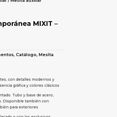
liar
/ Mesita auxiliar
mporánea MIXIT –
mentos
,
Catálogo
,
Mesita
tes, con detalles modernos y
encia gráfica y colores clásicos
tado. Tubo y base de acero,
ro. Disponible también con
bién para exteriores
acado o con los exclusivos