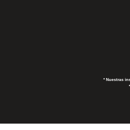
C/Gorrión s/n, San Pedro de Alcántara
(Marbella) 29670, España
in
* Nuestras in