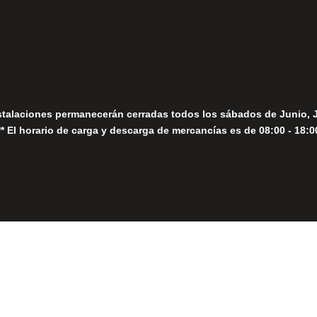
Seguir
Sábados
Seguir
stalaciones permanecerán cerradas todos los sábados de Junio, 
** El horario de carga y descarga de mercancías es de 08:00 - 18:0
Close
this
module