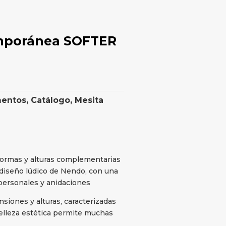
emporánea SOFTER
mentos
,
Catálogo
,
Mesita
 formas y alturas complementarias
 diseño lúdico de Nendo, con una
 personales y anidaciones
siones y alturas, caracterizadas
elleza estética permite muchas