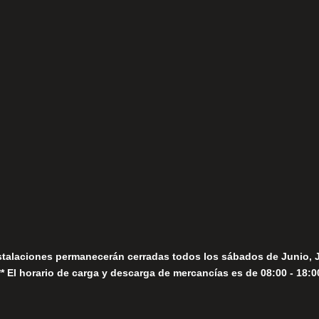
(+34) 952 78 00 06
Lunes a Viernes
fo@fernandomoreno.es
Seguir
Sábados
Seguir
stalaciones permanecerán cerradas todos los sábados de Junio, 
** El horario de carga y descarga de mercancías es de 08:00 - 18:0