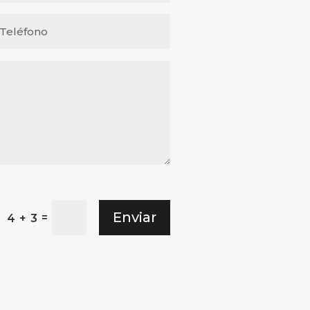
Enviar
=
4 + 3