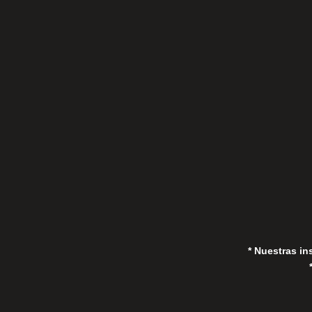
C/Gorrión s/n, San Pedro de Alcántara
(Marbella) 29670, España
in
* Nuestras in