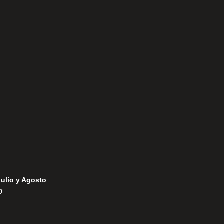
Aviso Legal
Política de Privacidad
Política de Cookies
Julio y Agosto
0