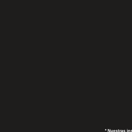
C/Gorrión s/n, San Pedro de Alcántara
(Marbella) 29670, España
in
* Nuestras in