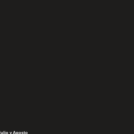
Aviso Legal
Política de Privacidad
Política de Cookies
Julio y Agosto