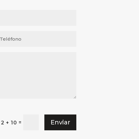
Enviar
=
12 + 10