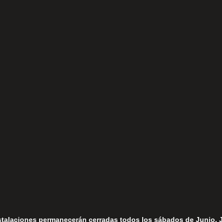
(+34) 952 78 00 06
Lunes a Viernes
fo@fernandomoreno.es
Seguir
Sábados
Seguir
stalaciones permanecerán cerradas todos los sábados de Junio, 